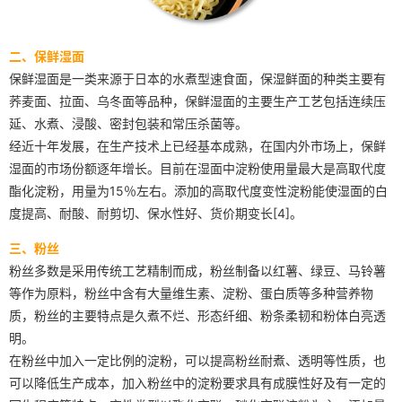
二、保鲜湿面
保鲜湿面是一类来源于日本的水煮型速食面，保湿鲜面的种类主要有
荞麦面、拉面、乌冬面等品种，保鲜湿面的主要生产工艺包括连续压
延、水煮、浸酸、密封包装和常压杀菌等。
经近十年发展，在生产技术上已经基本成熟，在国内外市场上，保鲜
湿面的市场份额逐年增长。目前在湿面中淀粉使用量最大是高取代度
酯化淀粉，用量为15％左右。添加的高取代度变性淀粉能使湿面的白
度提高、耐酸、耐剪切、保水性好、货价期变长[4]。
三、粉丝
粉丝多数是采用传统工艺精制而成，粉丝制备以红薯、绿豆、马铃薯
等作为原料，粉丝中含有大量维生素、淀粉、蛋白质等多种营养物
质，粉丝的主要特点是久煮不烂、形态纤细、粉条柔韧和粉体白亮透
明。
在粉丝中加入一定比例的淀粉，可以提高粉丝耐煮、透明等性质，也
可以降低生产成本，加入粉丝中的淀粉要求具有成膜性好及有一定的