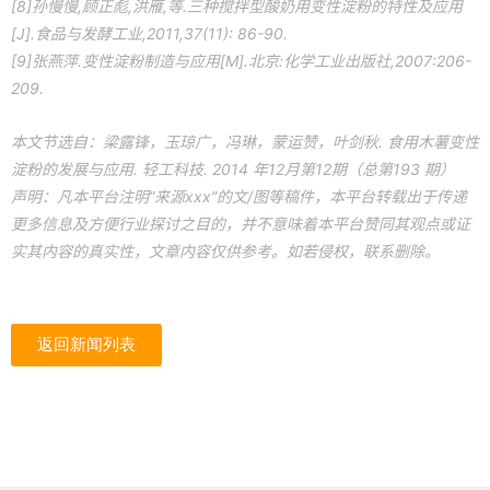
[8]孙慢慢,顾正彪,洪雁,等.三种搅拌型酸奶用变性淀粉的特性及应用
[J].食品与发酵工业,2011,37(11): 86-90.
[9]张燕萍.变性淀粉制造与应用[M].北京:化学工业出版社,2007:206-
209.
本文节选自：梁露锋，玉琼广，冯琳，蒙运赞，叶剑秋. 食用木薯变性
淀粉的发展与应用. 轻工科技. 2014 年12月第12期（总第193 期）
声明：凡本平台注明“来源xxx”的文/图等稿件，本平台转载出于传递
更多信息及方便行业探讨之目的，并不意味着本平台赞同其观点或证
实其内容的真实性，文章内容仅供参考。如若侵权，联系删除。
返回新闻列表