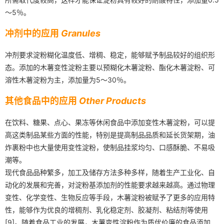
～5％。
冲剂中的应用
Granules
冲剂要求淀粉糊化温度低、增稠、稳定，能够赋予制品较好的组织形
态。添加的木薯变性淀粉主要以预糊化木薯淀粉、酯化木薯淀粉、可
溶性木薯淀粉为主，添加量为5～30％。
其他食品中的应用
Other Products
在饮料、糖果、点心、果冻等休闲食品中添加变性木薯淀粉，可以提
高这类制品某些方面的性能，特别是提高制品品质和延长货架期，油
炸裹粉中也大量使用变性淀粉，使制品挂浆均匀、口感酥脆、不易吸
潮等。
现代食品品种繁多，加工及储存方法多种多样，随着生产工业化、自
动化的发展和完善，对淀粉基添加剂的性能要求越来越高。通过物理
变性、化学变性、生物反应等手段，木薯淀粉被赋予了更多的应用特
性，能够作为优良的增稠剂、乳化稳定剂、胶凝剂、粘结剂等使用
[9]。随着食品工业的发展，木薯变性淀粉作为质优价廉的食品添加