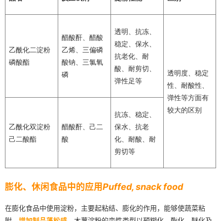
透明、抗冻、
醋酸酐、醋酸
稳定、保水、
乙酰化二淀粉
乙烯、三偏磷
抗老化、耐
磷酸酯
酸钠、三氯氧
酸、耐剪切、
透明度、稳定
磷
弹性足等
性、耐酸性、
弹性等方面有
较大的区别
抗冻、稳定、
乙酰化双淀粉
醋酸酐、己二
保水、抗老
己二酸酯
酸
化、耐酸、耐
剪切等
膨化、休闲食品中的应用
Puffed, snack food
在膨化食品中使用淀粉，主要起粘结、膨化的作用，能够使蔬菜粘
附，
增加制品蓬松感。
木薯淀粉的变性类型以预糊化、酯化、醚化及