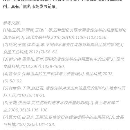
剂，具有广阔的市场发展前景。
参考文献：
[1]陈江枫,陈明育,玉琼广,等.四种酯化交联木薯变性淀粉的粘度和糊化
温度研究[J].现代食品科技,2010,26(10):1100-1103,1056.
[2]畅阳,王鹏,徐幸莲,等.不同种木薯变性淀粉对鸡肉肠品质的影响[J].
食品工业科技,2012,(7):58-62.
[3]谢少梅,周雪松,郭桦.预糊化变性淀粉在麻糬面包中的应用[J].现代
食品科技,2013,29(7):1638-1650.
[4]鲁战会.保鲜湿面的生产现状与品质管理[J].食品科技,2003,
(6):58-62.
[5]林敏刚,丁琳,赵红召. 变性淀粉对速冻水饺品质的影响[J].粮食与饲
料工业,2010,(5):18-21.
[6]王韵,张燕萍.变性淀粉对速冻水饺质量的影响[J].食品与发酵工
业,2009,35(3):105-108.
[7]聂大任,白卫东,王耀球.变性淀粉在蠔油增稠中的应用研究[J].食品
与机械,2007,23(5):131-133.