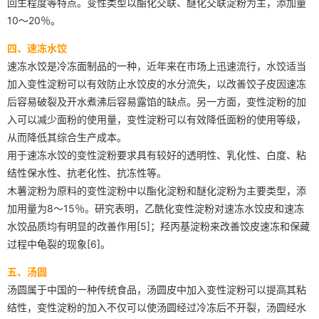
回生程度等特点。变性类型以酯化交联、醚化交联淀粉为主，添加量
10～20％。
四、速冻水饺
速冻水饺是冷冻面制品的一种，近年来在市场上迅速流行，水饺适当
加入变性淀粉可以有效防止水饺皮的水分流失，以改善饺子皮因速冻
后容易破裂及开水煮沸后容易露馅的缺点。另一方面，变性淀粉的加
入可以减少面粉的使用量，变性淀粉可以有效降低面粉的使用等级，
从而降低其综合生产成本。
用于速冻水饺的变性淀粉要求具有较好的透明性、乳化性、白度、粘
结性保水性、抗老化性、抗冻性等。
木薯淀粉为原料的变性淀粉中以酯化淀粉和醚化淀粉为主要类型，添
加用量为8～15％。研究表明，乙酰化变性淀粉对速冻水饺皮和速冻
水饺品质均有明显的改善作用[5]；羟丙基淀粉来改善饺皮速冻和保藏
过程中龟裂的现象[6]。
五、汤圆
汤圆属于中国的一种传统食品，汤圆皮中加入变性淀粉可以提高其粘
结性，变性淀粉的加入不仅可以使汤圆经过冷冻后不开裂，汤圆经水