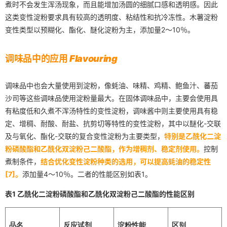
煮时不会发生浑汤现象，而且能增加汤圆的细腻口感和透明感。因此
这类变性淀粉要求具有较高的透明度、粘结性和抗冷冻性。木薯淀粉
变性类型以预糊化、酯化、醚化淀粉为主，添加量2～10％。
调味品中的应用
Flavouring
调味品中也会大量使用到淀粉，像蚝油、味精、鸡精、鲍鱼汁、蕃茄
沙司等这些调味品使用淀粉量最大。在固体调味品中，主要会使用具
有粘度低和久煮不浑汤特性的变性淀粉，调味酱中则主要使用具有稳
定、增稠、耐酸、耐盐、抗剪切等特性的变性淀粉，其中以醚化-交联
及与氧化、酯化-交联的复合变性淀粉为主要类型，
特别是乙酰化二淀
粉磷酸酯和乙酰化双淀粉己二酸酯，作为增稠剂、稳定剂使用。
控制
煮制条件，
结合优化变性淀粉种类的选用，可以提高蚝油的稳定性
[7]。
添加量4～10％。二者的性能区别如表1。
表1
乙酰化二淀粉磷酸酯和
乙酰化双淀粉己二酸酯的性能区别
品名
反应试剂
淀粉性能
区别