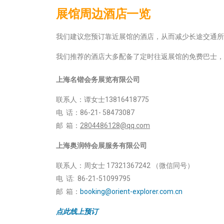
展馆周边酒店一览
我们建议您预订靠近展馆的酒店，从而减少长途交通所
我们推荐的酒店大多配备了定时往返展馆的免费巴士，
上海名锴会务展览有限公司
联系人：谭女士13816418775
电 话：86-21- 58473087
邮 箱：
2804486128@qq.com
上海奥润特会展服务有限公司
联系人：周女士 17321367242 （微信同号）
电 话: 86-21-51099795
邮 箱：
booking@orient-explorer.com.cn
点此线上预订