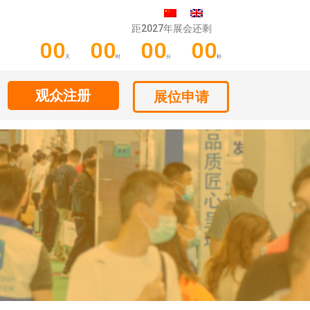
距2027年展会还剩
00
00
00
00
天
时
分
秒
观众注册
展位申请