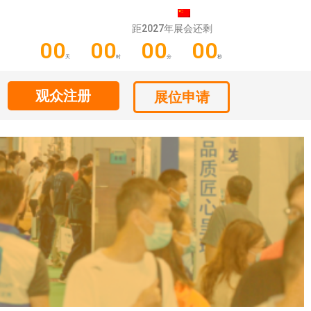
距2027年展会还剩
00
00
00
00
天
时
分
秒
观众注册
展位申请