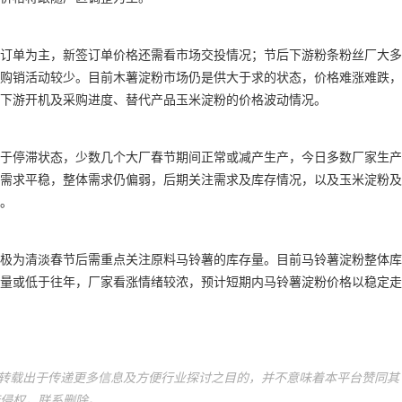
订单为主，新签订单价格还需看市场交投情况；节后下游粉条粉丝厂大多
购销活动较少。目前木薯淀粉市场仍是供大于求的状态，价格难涨难跌，
下游开机及采购进度、替代产品玉米淀粉的价格波动情况。
于停滞状态，少数几个大厂春节期间正常或减产生产，今日多数厂家生产
需求平稳，整体需求仍偏弱，后期关注需求及库存情况，以及玉米淀粉及
。
极为清淡春节后需重点关注原料马铃薯的库存量。目前马铃薯淀粉整体库
量或低于往年，厂家看涨情绪较浓，预计短期内马铃薯淀粉价格以稳定走
平台转载出于传递更多信息及方便行业探讨之目的，并不意味着本平台赞同其
侵权，联系删除。