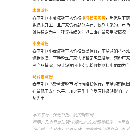
木薯淀粉
春节期间木薯淀粉市场价格
维持稳定走势
，出货以节前
数还未开工，且厂家仍有部分库存，仅刚需采购，市场
维持稳定为主。建议持续关注港口库存量及到货情况、
小麦淀粉
春节期间小麦淀粉市场价格暂稳运行，市场购销基本处
逐步恢复。下游粉丝厂家需求暂无明显增量，河粉厂家
副产品情况，预计短期内小麦淀粉价格以稳中偏弱为主
马铃薯淀粉
春节期间马铃薯淀粉市场行情维稳运行，市场购销氛围
存量低于去年水平。加之春季生产受原料紧缺影响，产
势为主。
本文来源：怀化日报、我的钢铁网
声明：凡本平台注明“来源xxx”的文/图等稿件，本
观点或证实其内容的真实性，文章内容仅供参考。如若