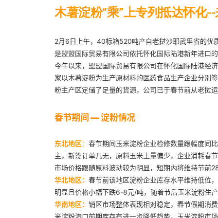
木薯淀粉“乘”上专列抵达怀化
2月6日上午，40标箱520吨产自老挝沙耶武里省的
是盟盟国际贸易有限公司依托怀化国际陆港新年进口的
今年以来，盟盟国际贸易有限公司在怀化国际陆港经济
家以木薯淀粉为生产原材料的医药食品生产企业分别签订
粉主产区定储了足量的货源，公司已于春节前从老挝运回
春节期间 — 淀粉情况
东北地区
：
春节期间玉米淀粉企业检修数量跟幅度同比
主，新签订单几无，原料玉米上量偏少，企业消耗春节
市场价格跟随原料波动较为明显，短期内将维持节前285
华北地区：
春节前该地区淀粉企业库存水平维持低位，
明显且价格小幅下跌6-8元/吨，随着节后玉米淀粉生
华南地区：
销区市场整体表现相对稳定，春节假期消费
米淀粉港口前期库存有进一步降低趋势，玉米淀粉市场