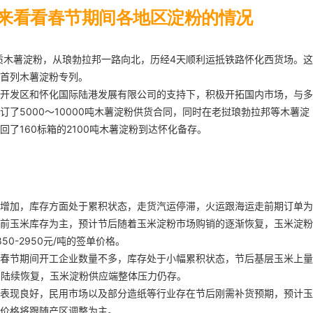
--来看看春节期间各地区淀粉的情况
优质木薯淀粉，从琅勃拉邦一路向北，历经4天顺利运抵铁路怀化西货场。这
首列木薯淀粉专列。
开发区和怀化国际陆港发展有限公司的支持下，积极开拓国内市场，与多
了5000～10000吨木薯淀粉供货合同，同时在老挝琅勃拉邦等木薯淀
了160标箱的2100吨木薯淀粉到达怀化备存。
增加，库存方面处于累积状态，走货汽运停滞，火运跟海运走前期订单为
前玉米库存为主，预计节后随着玉米淀粉市场购销的逐渐恢复，玉米淀粉
0-2950元/吨的签单价格。
春节期间开工企业数量不多，库存处于小幅累积状态，节后基层玉米上量
产陆续恢复，玉米淀粉供应端整体压力仍存。
表现良好，民用市场以及部分造纸等行业存在节后刚需补货预期，预计玉
价格将跟随产区调整为主。