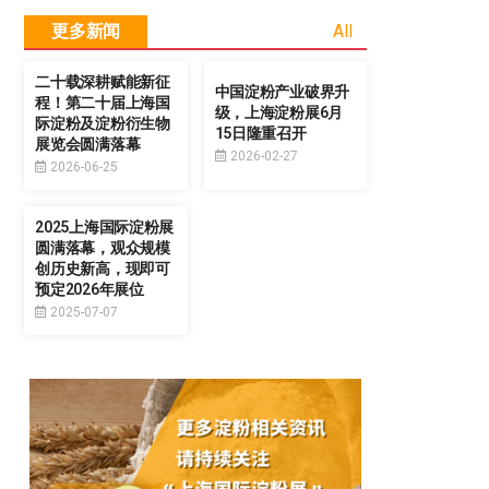
更多新闻
All
二十载深耕赋能新征
中国淀粉产业破界升
程！第二十届上海国
级，上海淀粉展6月
际淀粉及淀粉衍生物
15日隆重召开
展览会圆满落幕
2026-02-27
2026-06-25
2025上海国际淀粉展
圆满落幕，观众规模
创历史新高，现即可
预定2026年展位
2025-07-07