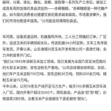
破碎、分离、液化、糖化、发酵、提取等一系列生产工序后，被加工
成具有高附加值的食品添加剂——赤藓糖醇。“赤藓糖醇是一种代糖产
品，如今国内消费者对健康饮食的需求越来越高，市场需求攀升，我
们的市场份额逐年提高。”公司副总经理隋松森说。
车间里，设备高速运转，机器轰鸣作响，工人分工明确赶订单；厂区
外，运送玉米的车辆排起长队，传送机器24小时运转，叉车工有序装
车发货。开春以来，山东诸城兴贸玉米开发有限公司一直很忙碌，全
力冲刺首季开门红。
“我们从1993年深耕玉米加工领域，现已发展为全国乃至亚洲范围内
的大型玉米淀粉、变性淀粉生产基地。”公司总经理张桂明说，目前，
他们年产玉米淀粉700万吨、变性淀粉30万吨、饲料200余万吨、精
制玉米油15万吨。
今年以来，公司16条生产线开足马力生产，每天100多辆玉米货车进
入厂区，国内外客户超过3000个。隋松森说，产品由“初”到“精”，价
格提高3到5倍，沿着玉米产业链越往下游走越有“甜头”。