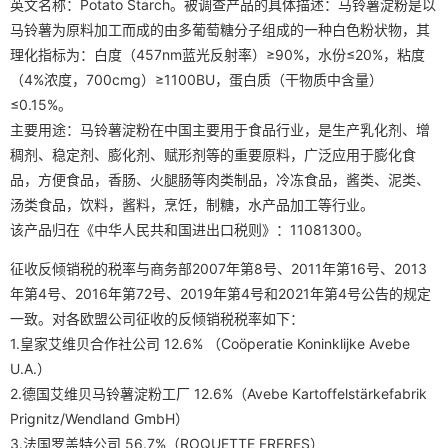
英文名称：Potato Starch。被调查产品的具体描述：马铃薯淀粉是以
马铃薯为原料加工而成的由多葡萄糖分子组成的一种白色粉状物，其
理化指标为：白度（457nm蓝光反射率）≥90%，水份≤20%，粘度
（4%浓度，700cmg）≥1100BU，蛋白质（干物质中含量）
≤0.15%。
主要用途：马铃薯淀粉在中国主要用于食品行业，是生产乳化剂、增
稠剂、稳定剂、膨化剂、赋形剂等的重要原料，广泛应用于膨化食
品，方便食品，香肠、火腿肠等肉类制品，冷冻食品，酱类、泥类、
汤类食品，饮料，酱料，烹饪，制糖，水产品加工等行业。
该产品归在《中华人民共和国进出口税则》：11081300。
征收反倾销税的税率与商务部2007年第8号、2011年第16号、2013
年第4号、2016年第72号、2019年第4号和2021年第4号公告的规定
一致。对各欧盟公司征收的反倾销税税率如下：
1.皇家艾维贝合作社公司 12.6% （Coöperatie Koninklijke Avebe
U.A.）
2.德国艾维贝马铃薯淀粉工厂 12.6%（Avebe Kartoffelstärkefabrik
Prignitz/Wendland GmbH）
3.法国罗盖特公司 56.7%（ROQUETTE FRERES）