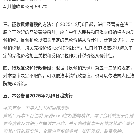
4.其他欧盟公司 56.7%
三、
征收反倾销税的方法：
自2025年2月6日起，进口经营者在进口
原产于欧盟的马铃薯淀粉时，应向中华人民共和国海关缴纳相应的反
倾销税。反倾销税以海关审定的完税价格从价计征，计算公式为：反
倾销税额＝海关完税价格×反倾销税税率。进口环节增值税以海关审
定的完税价格加上关税和反倾销税作为计税价格从价计征。
四、
行政复议和行政诉讼：
根据《反倾销条例》第五十二条的规定，
对本复审决定不服的，可以依法申请行政复议，也可以依法向人民法
院提起诉讼。
五、
本公告自2025年2月6日起执行
本文来源：中华人民共和国商务部
声明：凡本平台注明“来源xxx”的文/图等稿件，本平台转载出于传递
更多信息及方便行业探讨之目的，并不意味着本平台赞同其观点或证
实其内容的真实性，文章内容仅供参考。如若侵权，联系删除。