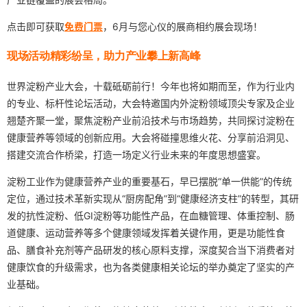
点击即可获取
免费门票
，6月与您心仪的展商相约展会现场！
现场活动精彩纷呈，助力产业攀上新高峰
世界淀粉产业大会，十载砥砺前行！今年也将如期而至，作为行业内
的专业、标杆性论坛活动，大会特邀国内外淀粉领域顶尖专家及企业
翘楚齐聚一堂，聚焦淀粉产业前沿技术与市场趋势，共同探讨淀粉在
健康营养等领域的创新应用。大会将碰撞思维火花、分享前沿洞见、
搭建交流合作桥梁，打造一场定义行业未来的年度思想盛宴。
淀粉工业作为健康营养产业的重要基石，早已摆脱“单一供能”的传统
定位，通过技术革新实现从“厨房配角”到“健康经济支柱”的转型，其研
发的抗性淀粉、低GI淀粉等功能性产品，在血糖管理、体重控制、肠
道健康、运动营养等多个健康领域发挥着关键作用，更是功能性食
品、膳食补充剂等产品研发的核心原料支撑，深度契合当下消费者对
健康饮食的升级需求，也为各类健康相关论坛的举办奠定了坚实的产
业基础。