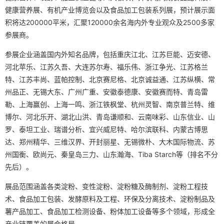
健康营养展、有机产业博览会以及食品加工包装系列展，预计展示面
积将达200000平米，汇聚120000余名海内外专业观众及2500多家
参展商。
参展企业涵盖国内外知名品牌，包括重庆江北、江苏巨能、迈安德、
河北苹乐、江苏久吾、大连苏尔寿、福乐伟、浙江争光、江苏格兰
特、江苏丰尚、蓝帕控制、北京赛尼格、北京诚益通、江苏纵横、常
州品正、无锡大东、广州广重、安徽泰德康、安徽赛而特、青岛雷
勒、上海赢创、上海一鸣、浙江铁枫堂、杭州灵智、南京普兰特、维
博尔、河北乐开、湖北山洪、青岛谦顺和、云南味彩、山东信业、山
罗、泰坦工业、瑞谱分析、宜兴威尼特、哈尔滨联科、内蒙古博思
达、郑州精华、三维汉界、开封丽星、无锡微朴、大木国际物流、苏
州国衡、欧尚元、秦皇岛三力、山东瀚海、Tiba Starch等（排名不分
先后）。
展品范围涵盖各类淀粉、变性淀粉、淀粉糖及酶制剂、淀粉工程技
术、食品加工包装、发酵原料及工程、环保及分离技术、淀粉制品及
薯产品加工、食品加工检测设备、粉体加工设备等多个领域，形成全
产业链覆盖的展会格局。