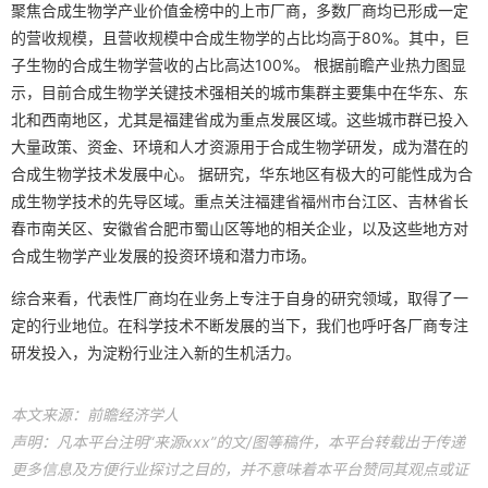
聚焦合成生物学产业价值金榜中的上市厂商，多数厂商均已形成一定
的营收规模，且营收规模中合成生物学的占比均高于80%。其中，巨
子生物的合成生物学营收的占比高达100%。 根据前瞻产业热力图显
示，目前合成生物学关键技术强相关的城市集群主要集中在华东、东
北和西南地区，尤其是福建省成为重点发展区域。这些城市群已投入
大量政策、资金、环境和人才资源用于合成生物学研发，成为潜在的
合成生物学技术发展中心。 据研究，华东地区有极大的可能性成为合
成生物学技术的先导区域。重点关注福建省福州市台江区、吉林省长
春市南关区、安徽省合肥市蜀山区等地的相关企业，以及这些地方对
合成生物学产业发展的投资环境和潜力市场。
综合来看，代表性厂商均在业务上专注于自身的研究领域，取得了一
定的行业地位。在科学技术不断发展的当下，我们也呼吁各厂商专注
研发投入，为淀粉行业注入新的生机活力。
本文来源：前瞻经济学人
声明：凡本平台注明“来源xxx”的文/图等稿件，本平台转载出于传递
更多信息及方便行业探讨之目的，并不意味着本平台赞同其观点或证