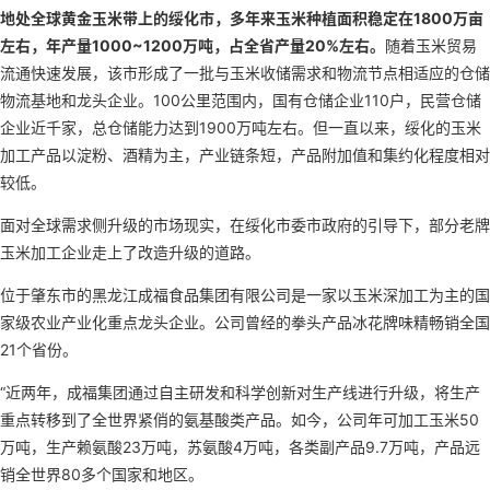
地处全球黄金玉米带上的绥化市，多年来玉米种植面积稳定在1800万亩
左右，年产量1000~1200万吨，占全省产量20%左右。
随着玉米贸易
流通快速发展，该市形成了一批与玉米收储需求和物流节点相适应的仓储
物流基地和龙头企业。100公里范围内，国有仓储企业110户，民营仓储
企业近千家，总仓储能力达到1900万吨左右。但一直以来，绥化的玉米
加工产品以淀粉、酒精为主，产业链条短，产品附加值和集约化程度相对
较低。
面对全球需求侧升级的市场现实，在绥化市委市政府的引导下，部分老牌
玉米加工企业走上了改造升级的道路。
位于肇东市的黑龙江成福食品集团有限公司是一家以玉米深加工为主的国
家级农业产业化重点龙头企业。公司曾经的拳头产品冰花牌味精畅销全国
21个省份。
“近两年，成福集团通过自主研发和科学创新对生产线进行升级，将生产
重点转移到了全世界紧俏的氨基酸类产品。如今，公司年可加工玉米50
万吨，生产赖氨酸23万吨，苏氨酸4万吨，各类副产品9.7万吨，产品远
销全世界80多个国家和地区。