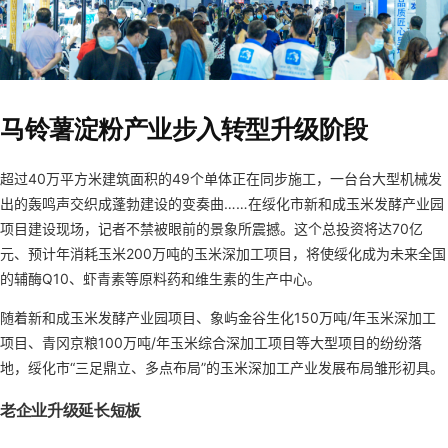
马铃薯淀粉产业步入转型升级阶段
超过40万平方米建筑面积的49个单体正在同步施工，一台台大型机械发
出的轰鸣声交织成蓬勃建设的变奏曲……在绥化市新和成玉米发酵产业园
项目建设现场，记者不禁被眼前的景象所震撼。这个总投资将达70亿
元、预计年消耗玉米200万吨的玉米深加工项目，将使绥化成为未来全国
的辅酶Q10、虾青素等原料药和维生素的生产中心。
随着新和成玉米发酵产业园项目、象屿金谷生化150万吨/年玉米深加工
项目、青冈京粮100万吨/年玉米综合深加工项目等大型项目的纷纷落
地，绥化市“三足鼎立、多点布局”的玉米深加工产业发展布局雏形初具。
老企业升级延长短板