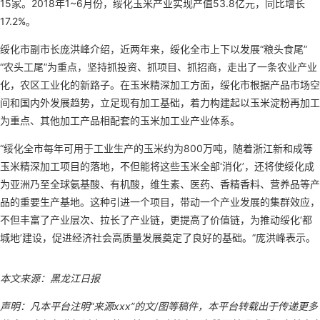
15家。2018年1~6月份，绥化玉米产业实现产值53.8亿元，同比增长
17.2%。
绥化市副市长庞洪峰介绍，近两年来，绥化全市上下以发展“粮头食尾”
“农头工尾”为重点，坚持抓投资、抓项目、抓招商，走出了一条农业产业
化，农区工业化的新路子。在玉米精深加工方面，绥化市根据产品市场空
间和国内外发展趋势，立足现有加工基础，着力构建起以玉米淀粉再加工
为重点、其他加工产品相配套的玉米加工业产业体系。
“绥化全市每年可用于工业生产的玉米约为800万吨，随着浙江新和成等
玉米精深加工项目的落地，不但能将这些玉米全部‘消化’，还将使绥化成
为亚洲乃至全球氨基酸、有机酸，维生素、医药、香精香料、营养品等产
品的重要生产基地。这种引进一个项目，带动一个产业发展的集群效应，
不但丰富了产业层次、拉长了产业链，更提高了价值链，为推动绥化‘都
城地’建设，促进经济社会高质量发展奠定了良好的基础。”庞洪峰表示。
本文来源：黑龙江日报
声明：凡本平台注明“来源xxx”的文/图等稿件，本平台转载出于传递更多