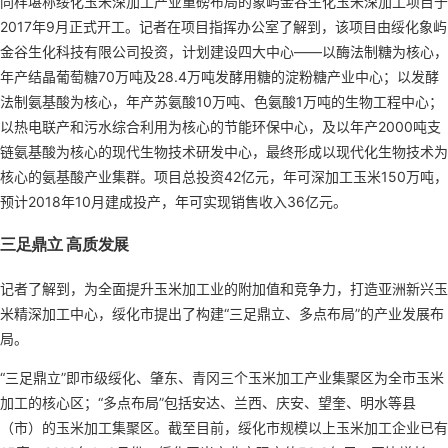
同样堪称绥化玉米深加工产业重磅布局的象屿金谷生化玉米深加工项目于
2017年9月正式开工。记者在项目指挥办公室了解到，该项目由绥化象屿
金谷生化科技有限公司投资，计划建设四大中心——以酶法制糖为核心，
年产结晶葡萄糖70万吨及28.4万吨发酵用糖的淀粉糖产业中心；以发酵
法制氨基酸为核心，年产苏氨酸10万吨、色氨酸1万吨的生物工程中心；
以热电联产和污水综合利用为核心的节能环保中心，及以年产2000吨支
链氨基酸为核心的现代生物技术研发中心，最终形成以现代化生物技术为
核心的氨基酸产业集群。项目总投资42亿元，年可深加工玉米150万吨，
预计2018年10月建成投产，年可实现销售收入36亿元。
三足鼎立 高质发展
记者了解到，为全面提升玉米加工业的附加值和竞争力，打造亚洲新兴玉
米精深加工中心，绥化市提出了构建“三足鼎立、多点布局”的产业发展布
局。
“三足鼎立”即市级绥化、肇东、青冈三个玉米加工产业集聚区为全市玉米
加工的核心区；“多点布局”包括安达、兰西、庆安、望奎、明水等县
（市）的玉米加工集聚区。截至目前，绥化市规模以上玉米加工企业已有