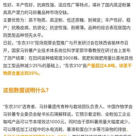
性好、丰产性好、抗病性强、适应性广等特点，填补了国内高淀粉兼
具高产潜力的马铃薯品种市场空缺。
主要优势为：高干物质、高淀粉、低还原糖、耐褐变；丰产性好、稳
产；抗晚疫病、抗退化；抗逆性强、耐瘠薄。品种的综合表现居国内
同类型品种领先水平。
日前，“东农310”现场观摩会暨推广与开发研讨会在陕西省榆林市召
开，国家马铃薯产业技术体系岗位科学家郭华春教授在研讨会上宣布
了测产结果：在田间亩种植密度3900株、氮肥和微肥用量比基地其他
加工型品种减少25％的基础上，“东农310”亩
产量超过4.8吨，块茎干
物质含量达到25％。
这些数据说明什么？
“东农310”选育者、马铃薯遗传育种与栽培团队负责人、中国作物学会
马铃薯专业委员会秘书长石瑛解释说，它预示着淀粉、全粉加工企业
每吨产品可以节本增效达1000元，同时由于原料薯用量大幅度减少，
可以降低加工过程中的水电消耗、薯渣和蛋白汁水等污染物的排放
，