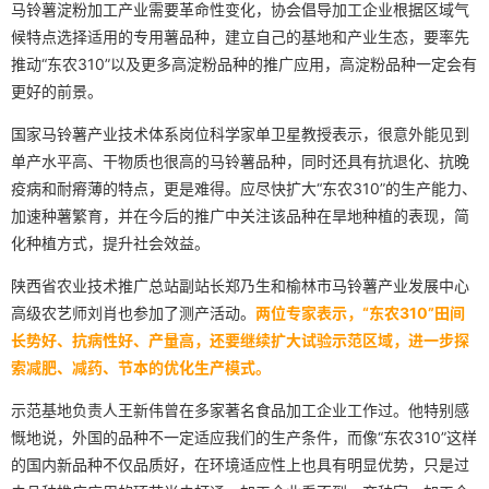
马铃薯淀粉加工产业需要革命性变化，协会倡导加工企业根据区域气
候特点选择适用的专用薯品种，建立自己的基地和产业生态，要率先
推动“东农310”以及更多高淀粉品种的推广应用，高淀粉品种一定会有
更好的前景。
国家马铃薯产业技术体系岗位科学家单卫星教授表示，很意外能见到
单产水平高、干物质也很高的马铃薯品种，同时还具有抗退化、抗晚
疫病和耐瘠薄的特点，更是难得。应尽快扩大“东农310”的生产能力、
加速种薯繁育，并在今后的推广中关注该品种在旱地种植的表现，简
化种植方式，提升社会效益。
陕西省农业技术推广总站副站长郑乃生和榆林市马铃薯产业发展中心
高级农艺师刘肖也参加了测产活动。
两位专家表示，“东农310”田间
长势好、抗病性好、产量高，还要继续扩大试验示范区域，进一步探
索减肥、减药、节本的优化生产模式。
示范基地负责人王新伟曾在多家著名食品加工企业工作过。他特别感
慨地说，外国的品种不一定适应我们的生产条件，而像“东农310”这样
的国内新品种不仅品质好，在环境适应性上也具有明显优势，只是过