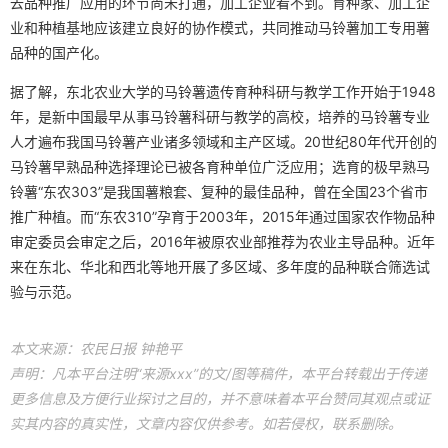
去品种推广应用的环节尚未打通，加工企业看不到。育种家、加工企
业和种植基地应该建立良好的协作模式，共同推动马铃薯加工专用薯
品种的国产化。
据了解，东北农业大学的马铃薯遗传育种科研与教学工作开始于1948
年，是新中国最早从事马铃薯科研与教学的高校，培养的马铃薯专业
人才遍布我国马铃薯产业诸多领域和主产区域。20世纪80年代开创的
马铃薯早熟品种选择理论已被各育种单位广泛应用；选育的极早熟马
铃薯“东农303”是我国薯粮套、复种的最佳品种，曾在全国23个省市
推广种植。而“东农310”孕育于2003年，2015年通过国家农作物品种
审定委员会审定之后，2016年被原农业部推荐为农业主导品种。近年
来在东北、华北和西北等地开展了多区域、多年度的品种联合筛选试
验与示范。
本文来源：农民日报 钟艳平
声明：凡本平台注明“来源xxx”的文/图等稿件，本平台转载出于传递
更多信息及方便行业探讨之目的，并不意味着本平台赞同其观点或证
实其内容的真实性，文章内容仅供参考。如若侵权，联系删除。