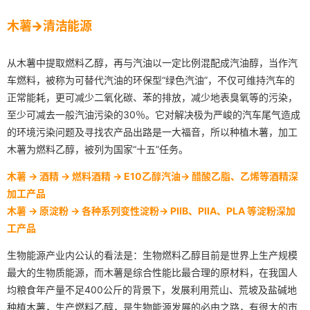
木薯→清洁能源
从木薯中提取燃料乙醇，再与汽油以一定比例混配成汽油醇，当作汽
车燃料，被称为可替代汽油的环保型“绿色汽油”，不仅可维持汽车的
正常能耗，更可减少二氧化碳、苯的排放，减少地表臭氧等的污染，
至少可减去一般汽油污染的30％。它对解决极为严峻的汽车尾气造成
的环境污染问题及寻找农产品出路是一大福音，所以种植木薯，加工
木薯为燃料乙醇，被列为国家“十五”任务。
木薯 → 酒精 → 燃料酒精 → E10乙醇汽油→ 醋酸乙脂、乙烯等酒精深
加工产品
木薯 → 原淀粉 → 各种系列变性淀粉→ PIIB、PIIA、PLA 等淀粉深加
工产品
生物能源产业内公认的看法是：生物燃料乙醇目前是世界上生产规模
最大的生物质能源，而木薯是综合性能比最合理的原材料，在我国人
均粮食年产量不足400公斤的背景下，发展利用荒山、荒坡及盐碱地
种植木薯，生产燃料乙醇，是生物能源发展的必由之路，有很大的市