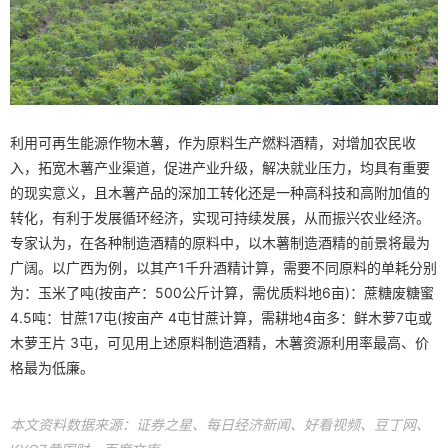
利用可再生能源作物木薯，作为原料生产燃料酒精，对增加农民收
入，拓宽木薯产业渠道，促进产业升级，解决就业压力，均具有重要
的现实意义，且木薯产品的深加工转化还是一种高科技和高附加值的
转化，有利于发展循环经济，实现可持续发展，从而振兴农业经济。
专家认为，在各种制造酒精的原料中，以木薯制造酒精的前景将最为
广阔。以广西为例，以其产1千升酒精计算，需要不同原料的单耗分别
为：玉米了吨(按亩产：500公斤计算，需优质料地6亩)：蔗糖废糖蜜
4.5吨：甘蔗17屯(按亩产 4屯甘蔗计算，需耕地4亩多：鲜木萝7屯或
木萝王片 3屯，可见用上述原料制造酒精，木薯资源利用率最高、价
格最为低廉。
本文资料数据来源：证券之星、每日经济新闻、好看视频、豆丁网、