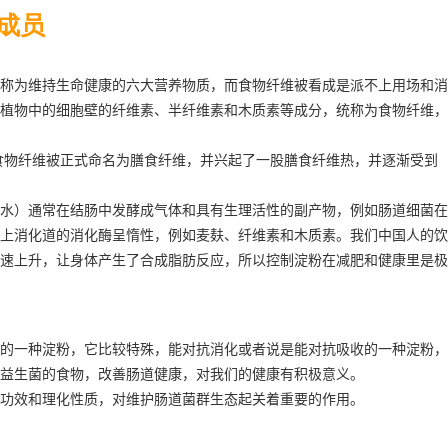
成员
称为维持生命健康的六大营养物质，而食物纤维被看成是派不上用场和消
植物中的细胞壁的纤维素、半纤维素和木质素等成分，统称为食物纤维，
食物纤维被正式命名为膳食纤维，并兴起了一股膳食纤维热，并逐渐受到
水）通常在结肠中发酵成气体和具有生理活性的副产物，例如肠道细菌在
上消化道的消化酶呈惰性，例如麦麸、纤维素和木质素。我们中国人的饮
速上升，让身体产生了合成脂肪反应，所以控制淀粉在减肥和健康里是极
的一种淀粉，它比较特殊，能对抗消化或者说是能对抗吸收的一种淀粉，
益生菌的食物，改善肠道健康，对我们的健康有积极意义。
功效和理化性质，对维护肠道菌群生态起关着重要的作用。