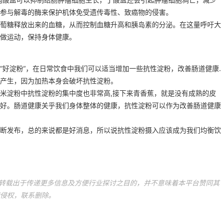
参与解毒的酶来保护机体免受遗传毒性、致癌物的侵害。
萄糖释放出来的血糖，从而控制血糖升高和胰岛素的分泌。在这量呼吁大
做运动，保持身体健康。
“好淀粉”，在日常饮食中我们可以适当增加一些抗性淀粉，改善肠道健康.
产生，因为加热本身会破坏抗性淀粉。
米淀粉中抗性淀粉的集中度也非常高,接下来青香蕉，就是没有成熟的皮
好。肠道健康关乎我们身体整体的健康，抗性淀粉可以作为改善肠道健康
断发布，总的来说都是好消息，所以说抗性淀粉摄入应该成为我们均衡饮
平台转载出于传递更多信息及方便行业探讨之目的，并不意味着本平台赞同其
侵权，联系删除。