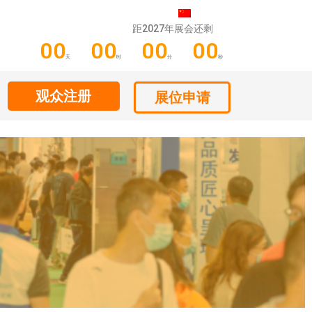
距2027年展会还剩
00
00
00
00
天
时
分
秒
观众注册
展位申请