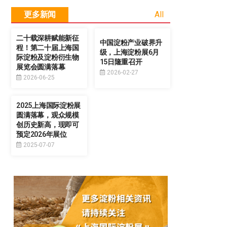
更多新闻
All
二十载深耕赋能新征
中国淀粉产业破界升
程！第二十届上海国
级，上海淀粉展6月
际淀粉及淀粉衍生物
15日隆重召开
展览会圆满落幕
2026-02-27
2026-06-25
2025上海国际淀粉展
圆满落幕，观众规模
创历史新高，现即可
预定2026年展位
2025-07-07