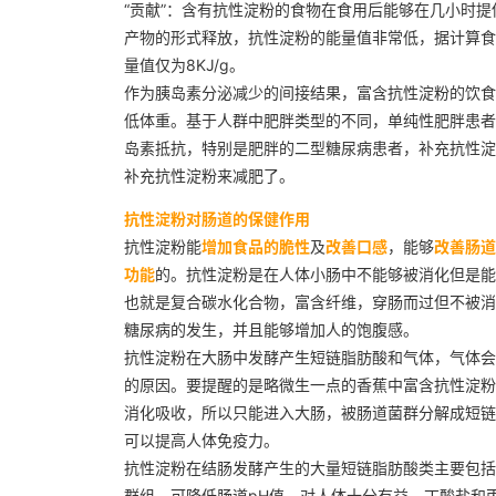
“贡献”：含有抗性淀粉的食物在食用后能够在几小时
产物的形式释放，抗性淀粉的能量值非常低，据计算食品
量值仅为8KJ/g。
作为胰岛素分泌减少的间接结果，富含抗性淀粉的饮食
低体重。基于人群中肥胖类型的不同，单纯性肥胖患者
岛素抵抗，特别是肥胖的二型糖尿病患者，补充抗性淀
补充抗性淀粉来减肥了。
抗性淀粉对肠道的保健作用
抗性淀粉能
增加食品的脆性
及
改善口感
，能够
改善肠道
功能
的。抗性淀粉是在人体小肠中不能够被消化但是能
也就是复合碳水化合物，富含纤维，穿肠而过但不被消
糖尿病的发生，并且能够增加人的饱腹感。
抗性淀粉在大肠中发酵产生短链脂肪酸和气体，气体会
的原因。要提醒的是略微生一点的香蕉中富含抗性淀粉
消化吸收，所以只能进入大肠，被肠道菌群分解成短链
可以提高人体免疫力。
抗性淀粉在结肠发酵产生的大量短链脂肪酸类主要包括
群组，可降低肠道pH值，对人体十分有益。丁酸盐和