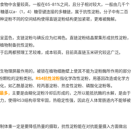
物中含量较高，一般在65-81%之间，且分子相对较大，一般由几千个
糖基以a-（1，4）糖苷键连接的多糖链，属于抗性淀粉。分子中有二百
种淀粉不同的空间结构使得直链淀粉结构更加紧密，更难被酶解。
呈蓝色，支链淀粉与碘反应为红褐色。直链淀粉结晶聚集形成抗性淀粉，
植物制备抗性淀粉。
于后两都预理工艺较难，成本较高，目前高直链玉米研究较这广泛。
生物理屏蔽作用的，被锁在植物细胞壁上使其不能为淀粉酶所作用的部分
粉颗粒的淀粉类别。
RS4抗性淀粉
指化学改性淀粉，用基因改造或化学方
化，如乙酰基淀粉、羟丙基淀粉、热变性淀粉、磷酸化淀粉等。
究最多，
主要是由糊化淀粉冷却后形成的，之所以能抵抗酶的水解，是由于
力，使得RS3结构非常牢固，热稳定性强，因此在人体胃肠道内不能够被
制体重一定是要降低热量的摄取，抗性淀粉能在对抗能量摄入方面做出