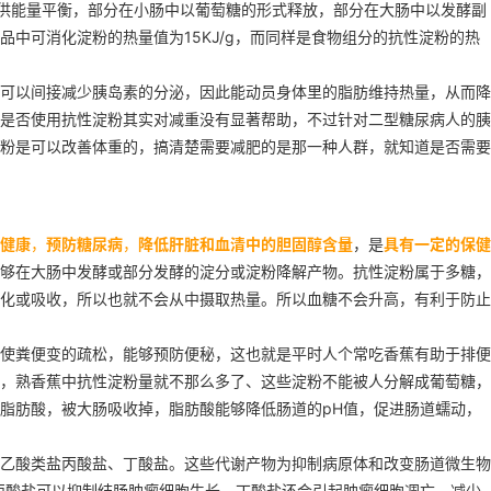
提供能量平衡，部分在小肠中以葡萄糖的形式释放，部分在大肠中以发酵副
中可消化淀粉的热量值为15KJ/g，而同样是食物组分的抗性淀粉的热
可以间接减少胰岛素的分泌，因此能动员身体里的脂肪维持热量，从而降
是否使用抗性淀粉其实对减重没有显著帮助，不过针对二型糖尿病人的胰
粉是可以改善体重的，搞清楚需要减肥的是那一种人群，就知道是否需要
健康
，
预防糖尿病
，
降低肝脏和血清中的胆固醇含量
，是
具有一定的保健
够在大肠中发酵或部分发酵的淀分或淀粉降解产物。抗性淀粉属于多糖，
化或吸收，所以也就不会从中摄取热量。所以血糖不会升高，有利于防止
使粪便变的疏松，能够预防便秘，这也就是平时人个常吃香蕉有助于排便
，熟香蕉中抗性淀粉量就不那么多了、这些淀粉不能被人分解成葡萄糖，
脂肪酸，被大肠吸收掉，脂肪酸能够降低肠道的pH值，促进肠道蠕动，
乙酸类盐丙酸盐、丁酸盐。这些代谢产物为抑制病原体和改变肠道微生物
丙酸盐可以抑制结肠肿瘤细胞生长，丁酸盐还会引起肿瘤细胞凋亡，减少