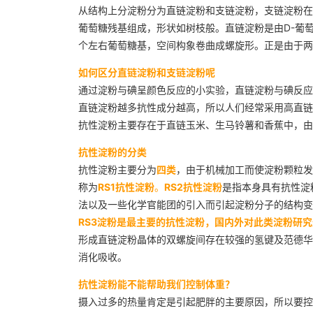
从结构上分淀粉分为直链淀粉和支链淀粉，支链淀粉在食
葡萄糖残基组成，形状如树枝般。直链淀粉是由D-葡萄
个左右葡萄糖基，空间构象卷曲成螺旋形。正是由于两
如何区分直链淀粉和支链淀粉呢
通过淀粉与碘呈颜色反应的小实验，直链淀粉与碘反应
直链淀粉越多抗性成分越高，所以人们经常采用高直链
抗性淀粉主要存在于直链玉米、生马铃薯和香蕉中，由
抗性淀粉的分类
抗性淀粉主要分为
四类
，由于机械加工而使淀粉颗粒发
称为
RS1抗性淀粉
。
RS2抗性淀粉
是指本身具有抗性淀
法以及一些化学官能团的引入而引起淀粉分子的结构变
RS3淀粉是最主要的抗性淀粉，国内外对此类淀粉研
形成直链淀粉晶体的双螺旋间存在较强的氢键及范德华
消化吸收。
抗性淀粉能不能帮助我们控制体重？
摄入过多的热量肯定是引起肥胖的主要原因，所以要控