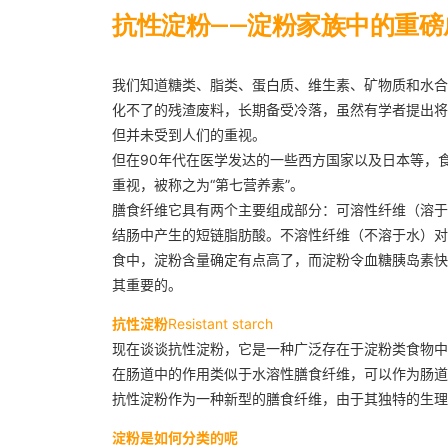
抗性淀粉——淀粉家族中的重磅
我们知道糖类、脂类、蛋白质、维生素、矿物质和水合
化不了的残渣废料，长期备受冷落，虽然有学者提出将
但并未受到人们的重视。
但在90年代在医学发达的一些西方国家以及日本等，
重视，被称之为“第七营养素”。
膳食纤维它具有两个主要组成部分：可溶性纤维（溶于
结肠中产生的短链脂肪酸。不溶性纤维（不溶于水）对
食中，淀粉含量确定有点高了，而淀粉令血糖胰岛素快
其重要的。
抗性淀粉
Resistant starch
现在谈谈抗性淀粉，它是一种广泛存在于淀粉类食物中
在肠道中的作用类似于水溶性膳食纤维，可以作为肠道
抗性淀粉作为一种新型的膳食纤维，由于其独特的生理
淀粉是如何分类的呢